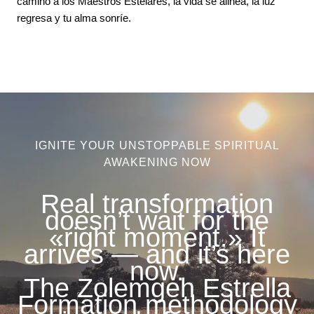
camino a los Maestros Estelares, la vida se alinea, la luz
regresa y tu alma sonríe.
IGNITE YOUR UNSTOPPABLE SPIRITUAL
AWAKENING NOW
Real transformation
doesn’t wait for the
«right moment.» It
arrives — and it’s here
now.
The Zolemgeh Estrella
Formation methodology